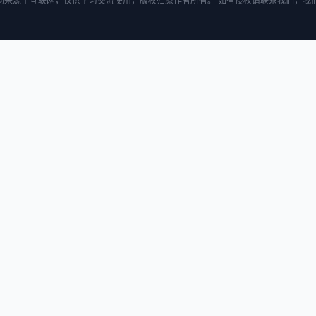
均来源于互联网，仅供学习交流使用，版权归原作者所有。 如有侵权请联系我们，我们